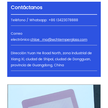
Contáctanos
Teléfono / Whatsapp: +86 13423078888
Correo
electrónico:
chloe_mo@wchtemperglass.com
Dirección:Yuan He Road North, zona industrial de
Xiang Xi, ciudad de Shipai, ciudad de Dongguan,
provincia de Guangdong, China