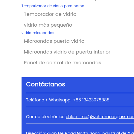
Temporizador de vidrio para horno
Temporador de vidrio
vidrio más pequeño
vidrio microondas
Microondas puerta vidrio
Microondas vidrio de puerta interior
Panel de control de microondas
Contáctanos
Teléfono / Whatsapp: +86 13423078888
Correo electrónico:
chloe_mo@wchtemperglass.co
Dirección:Yuan He Road North, zona industrial de X