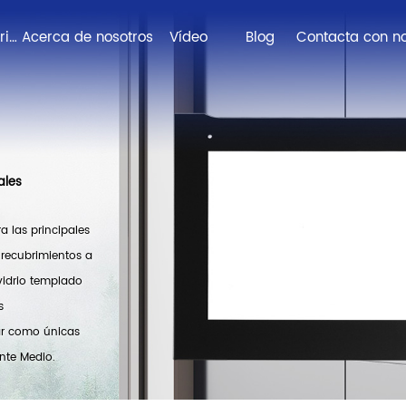
Soluciones de vidrio personalizadas
Acerca de nosotros
Vídeo
Blog
ales
a las principales
 recubrimientos a
 vidrio templado
s
ar como únicas
ente Medio.